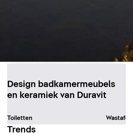
Duurzame productie in
Canada
Design badkamermeubels
en keramiek van Duravit
Meer informatie
Toiletten
Wastafel
Trends