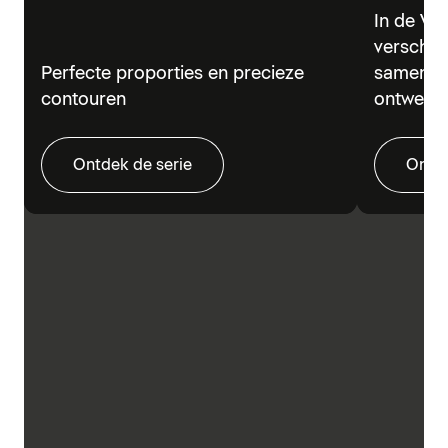
In de Vi
verschil
Perfecte proporties en precieze
samen in
contouren
ontwerp.
Ontdek de serie
Ontde