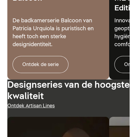
Editio
De badkamerserie Balcoon van
Innovati
Patricia Urquiola is puristisch en
geoptima
heeft toch een sterke
hygiënes
designidentiteit.
comfort.
Ontdek de serie
Ontde
Designseries van de hoogste
kwaliteit
Ontdek Artisan Lines