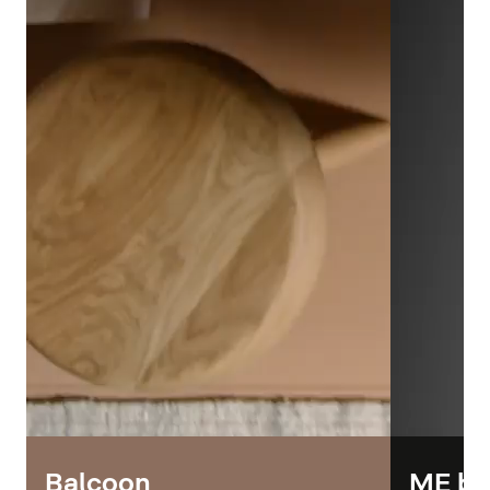
Balcoon
ME by