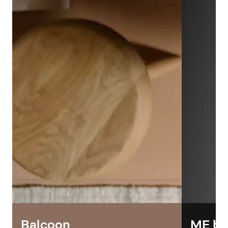
Balcoon
ME by