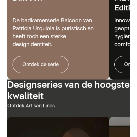
Editio
De badkamerserie Balcoon van
Innovati
Patricia Urquiola is puristisch en
geoptima
heeft toch een sterke
hygiënes
designidentiteit.
comfort.
Ontdek de serie
Ontde
Designseries van de hoogste
kwaliteit
Ontdek Artisan Lines