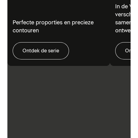
In de Vi
verschil
Perfecte proporties en precieze
samen in
contouren
ontwerp.
Ontdek de serie
Ontde