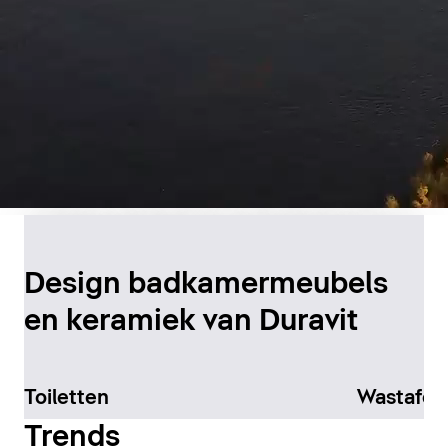
Duurzame productie in
Canada
Design badkamermeubels
en keramiek van Duravit
Meer informatie
Toiletten
Wastafel
Trends