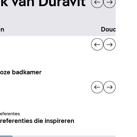
 van Duravit
en
Douchen
loze badkamer
referenties
referenties die inspireren