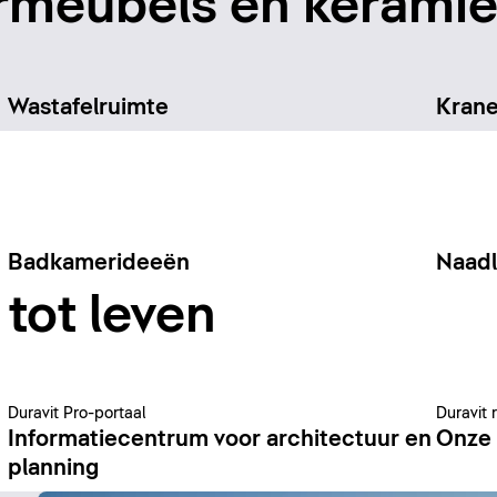
meubels en keramiek
Wastafelruimte
Kran
Badkamerideeën
Naad
tot leven
Duravit Pro-portaal
Duravit 
Informatiecentrum voor architectuur en
Onze 
planning