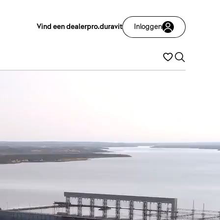
Vind een dealer
pro.duravit
Inloggen