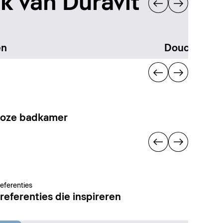
 van Duravit
en
Douchen
loze badkamer
referenties
referenties die inspireren