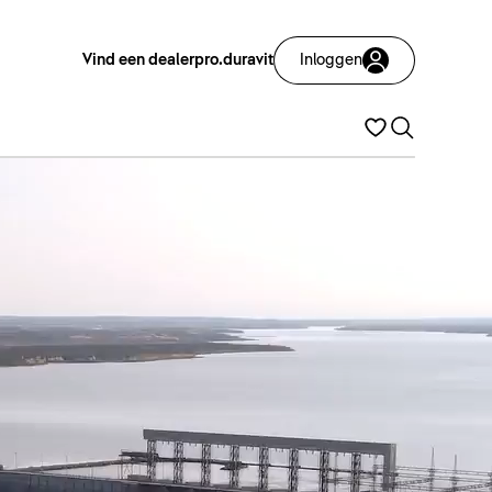
Vind een dealer
pro.duravit
Inloggen