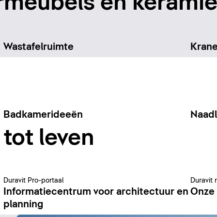
meubels en keramiek
Wastafelruimte
Kran
Badkamerideeën
Naad
tot leven
Duravit Pro-portaal
Duravit 
Informatiecentrum voor architectuur en
Onze 
planning