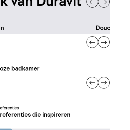
 van Duravit
en
Douchen
loze badkamer
referenties
referenties die inspireren