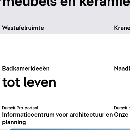
meubels en keramiek
Wastafelruimte
Kran
Badkamerideeën
Naad
tot leven
Duravit Pro-portaal
Duravit 
Informatiecentrum voor architectuur en
Onze 
planning