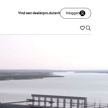
Vind een dealer
pro.duravit
Inloggen