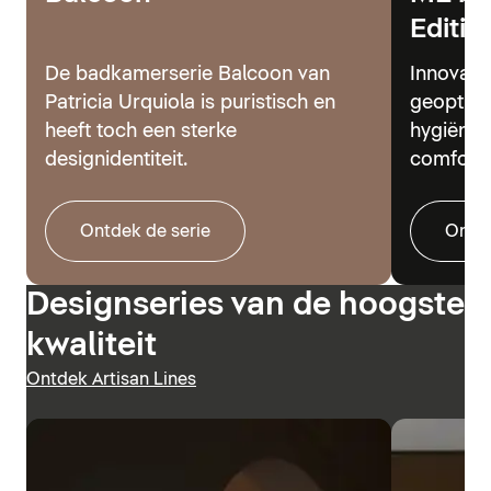
Editio
De badkamerserie Balcoon van
Innovati
Patricia Urquiola is puristisch en
geoptima
heeft toch een sterke
hygiënes
designidentiteit.
comfort.
Ontdek de serie
Ontde
Designseries van de hoogste
kwaliteit
Ontdek Artisan Lines