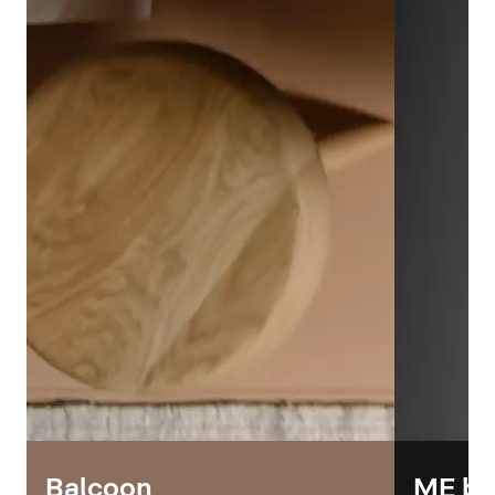
Balcoon
ME by