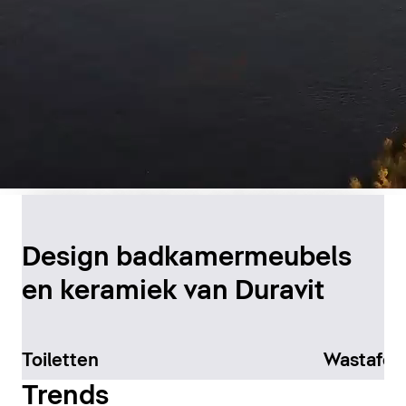
Duurzame productie in
Canada
Design badkamermeubels
en keramiek van Duravit
Meer informatie
Toiletten
Wastafel
Trends