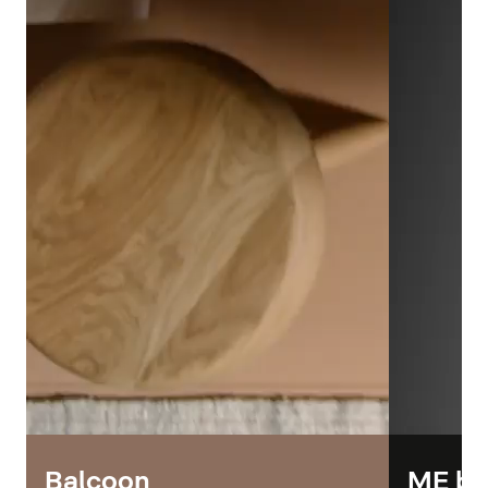
Balcoon
ME by