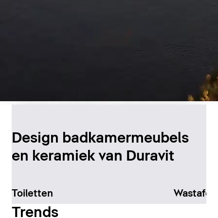
Duurzame productie in
Canada
Design badkamermeubels
en keramiek van Duravit
Meer informatie
Toiletten
Wastafel
Trends