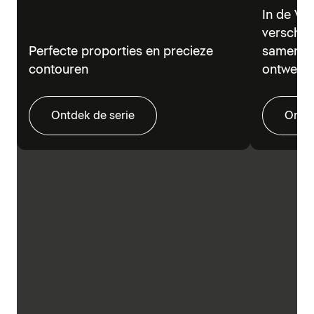
In de Vi
verschil
Perfecte proporties en precieze
samen in
contouren
ontwerp.
Ontdek de serie
Ontde