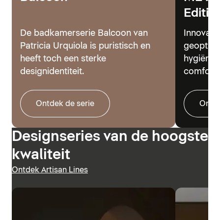
Editio
De badkamerserie Balcoon van
Innovati
Patricia Urquiola is puristisch en
geoptima
heeft toch een sterke
hygiënes
designidentiteit.
comfort.
Ontdek de serie
Ontde
Designseries van de hoogste
kwaliteit
Ontdek Artisan Lines