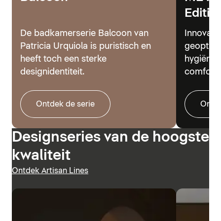
Editio
De badkamerserie Balcoon van
Innovati
Patricia Urquiola is puristisch en
geoptima
heeft toch een sterke
hygiënes
designidentiteit.
comfort.
Ontdek de serie
Ontde
Designseries van de hoogste
kwaliteit
Ontdek Artisan Lines