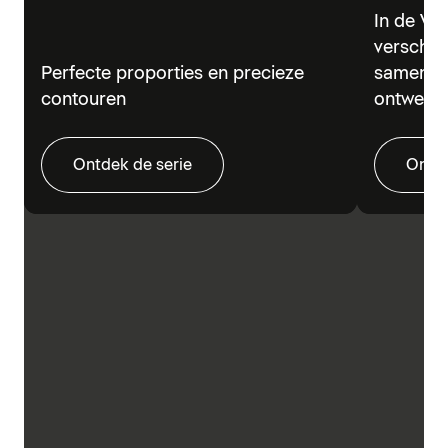
In de Vi
verschil
Perfecte proporties en precieze
samen in
contouren
ontwerp.
Ontdek de serie
Ontde