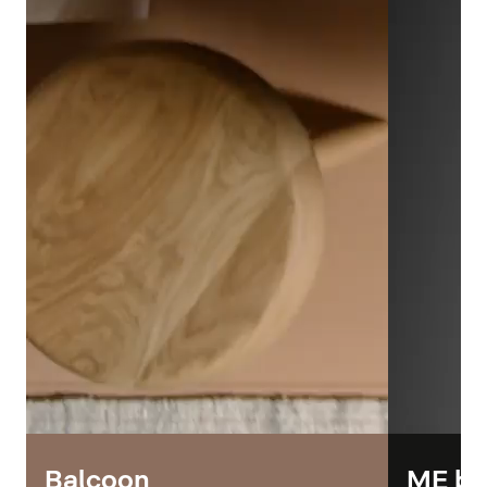
Balcoon
ME by