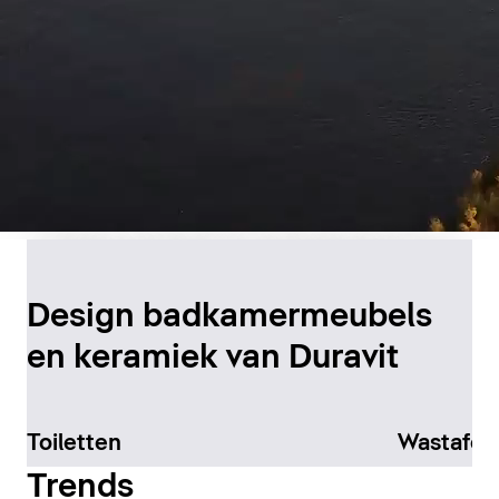
Duurzame productie in
Canada
Design badkamermeubels
en keramiek van Duravit
Meer informatie
Toiletten
Wastafel
Trends