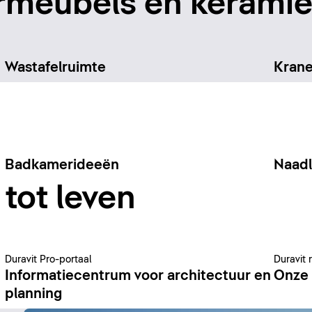
meubels en keramiek
Wastafelruimte
Kran
Badkamerideeën
Naad
tot leven
Duravit Pro-portaal
Duravit 
Informatiecentrum voor architectuur en
Onze 
planning