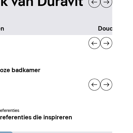
 van Duravit
en
Douchen
loze badkamer
referenties
referenties die inspireren