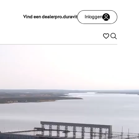
Vind een dealer
pro.duravit
Inloggen