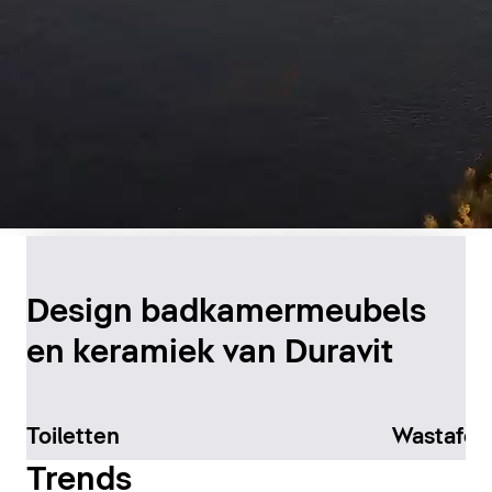
Duurzame productie in
Canada
Design badkamermeubels
en keramiek van Duravit
Meer informatie
Toiletten
Wastafel
Trends