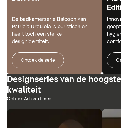
Editio
De badkamerserie Balcoon van
Innovati
Patricia Urquiola is puristisch en
geoptima
heeft toch een sterke
hygiënes
designidentiteit.
comfort.
Ontdek de serie
Ontde
Designseries van de hoogste
kwaliteit
Ontdek Artisan Lines