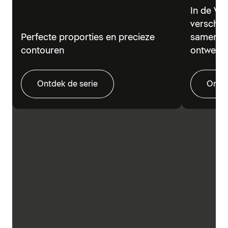
In de Vi
verschil
Perfecte proporties en precieze
samen in
contouren
ontwerp.
Ontdek de serie
Ontde