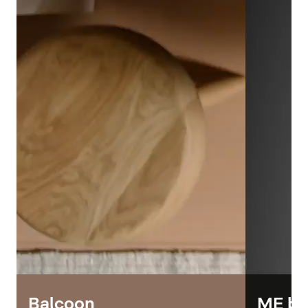
Balcoon
ME by