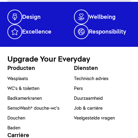
Design
Wellbeing
Excellence
Responsibility
Upgrade Your Everyday
Producten
Diensten
Wasplaats
Technisch advies
WC's & toiletten
Pers
Badkamerkranen
Duurzaamheid
SensoWash® douche-wc's
Job & carrière
Douchen
Veelgestelde vragen
Baden
Carrière