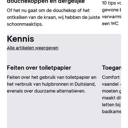
douchekoppen en dergelijke
10 tips voor
gewone bad
Of het nu gaat om de douchekop of het
verwarming,
ontkalken van de kraan, wij hebben de juiste
een WC
schoonmaaktips.
Kennis
Alle artikelen weergeven
Feiten over toiletpapier
Toeganke
Feiten over het gebruik van toiletpapier en
Comfort in 
het verbruik van hulpbronnen in Duitsland,
vaandel – en
evenals over duurzame alternatieven.
moeten geld
maakt dit m
letten bij h
badkamer?