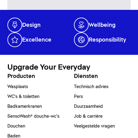
Design
Wellbeing
Excellence
Responsibility
Upgrade Your Everyday
Producten
Diensten
Wasplaats
Technisch advies
WC's & toiletten
Pers
Badkamerkranen
Duurzaamheid
SensoWash® douche-wc's
Job & carrière
Douchen
Veelgestelde vragen
Baden