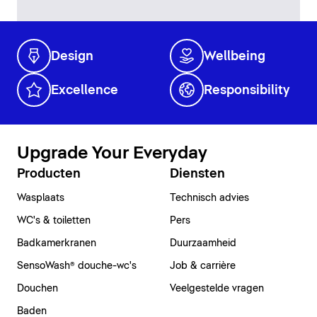
Design
Wellbeing
Excellence
Responsibility
Upgrade Your Everyday
Producten
Diensten
Wasplaats
Technisch advies
WC's & toiletten
Pers
Badkamerkranen
Duurzaamheid
SensoWash® douche-wc's
Job & carrière
Douchen
Veelgestelde vragen
Baden