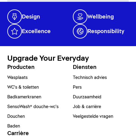
Design
Wellbeing
Excellence
Responsibility
Upgrade Your Everyday
Producten
Diensten
Wasplaats
Technisch advies
WC's & toiletten
Pers
Badkamerkranen
Duurzaamheid
SensoWash® douche-wc's
Job & carrière
Douchen
Veelgestelde vragen
Baden
Carrière