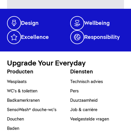
Design
Wellbeing
Excellence
Responsibility
Upgrade Your Everyday
Producten
Diensten
Wasplaats
Technisch advies
WC's & toiletten
Pers
Badkamerkranen
Duurzaamheid
SensoWash® douche-wc's
Job & carrière
Douchen
Veelgestelde vragen
Baden