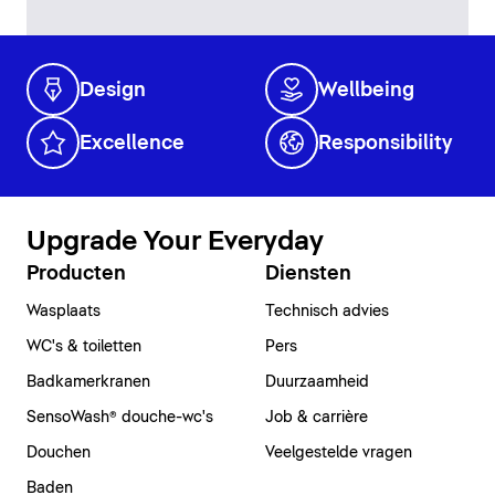
Design
Wellbeing
Excellence
Responsibility
Upgrade Your Everyday
Producten
Diensten
Wasplaats
Technisch advies
WC's & toiletten
Pers
Badkamerkranen
Duurzaamheid
SensoWash® douche-wc's
Job & carrière
Douchen
Veelgestelde vragen
Baden