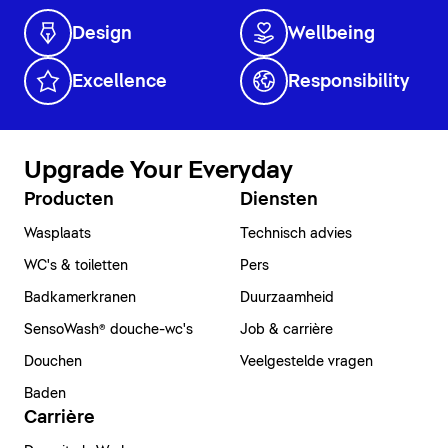
Design
Wellbeing
Excellence
Responsibility
Upgrade Your Everyday
Producten
Diensten
Wasplaats
Technisch advies
WC's & toiletten
Pers
Badkamerkranen
Duurzaamheid
SensoWash® douche-wc's
Job & carrière
Douchen
Veelgestelde vragen
Baden
Carrière