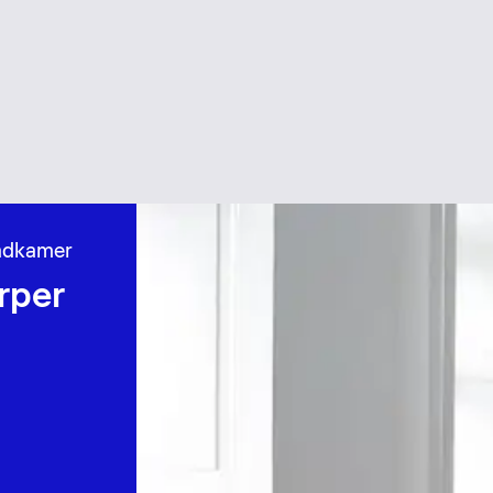
badkamer
rper