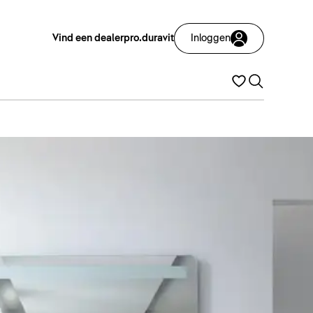
Vind een dealer
pro.duravit
Inloggen