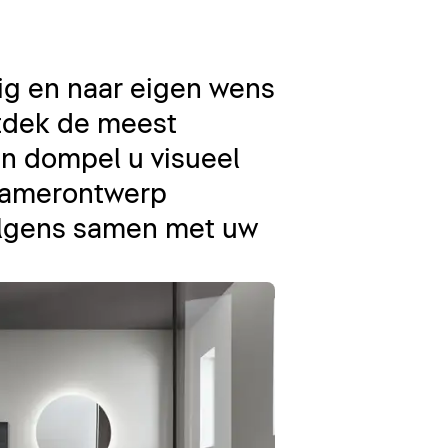
ig en naar eigen wens
ntdek de meest
n dompel u visueel
dkamerontwerp
volgens samen met uw