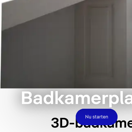
Badkamerpl
Nu starten
3D-badkame