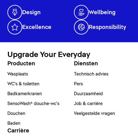
Design
Wellbeing
Excellence
Responsibility
Upgrade Your Everyday
Producten
Diensten
Wasplaats
Technisch advies
WC's & toiletten
Pers
Badkamerkranen
Duurzaamheid
SensoWash® douche-wc's
Job & carrière
Douchen
Veelgestelde vragen
Baden
Carrière