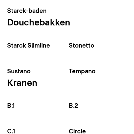
Starck-baden
Douchebakken
Starck Slimline
Stonetto
Sustano
Tempano
Kranen
B.1
B.2
C.1
Circle