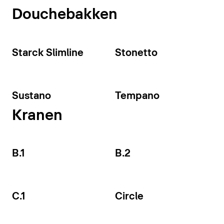
Douchebakken
Starck Slimline
Stonetto
Sustano
Tempano
Kranen
B.1
B.2
C.1
Circle