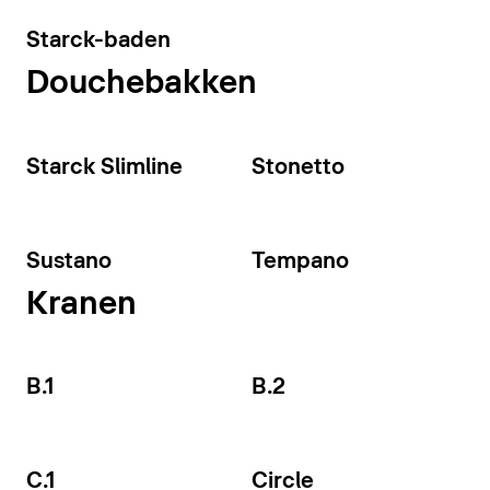
Starck-baden
Douchebakken
Starck Slimline
Stonetto
Sustano
Tempano
Kranen
B.1
B.2
C.1
Circle