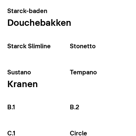
Starck-baden
Douchebakken
Starck Slimline
Stonetto
Sustano
Tempano
Kranen
B.1
B.2
C.1
Circle