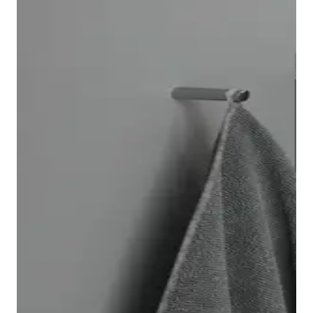
Het Architec wandwc is snel en eenvoudig te
installeren dankzij de Durafix-bevestiging, die na
montage volledig onzichtbaar is. Optioneel kunt u het
WC voorzien van de spoeltechnologie
Duravit
Rimless
®. Daarnaast vindt u hier ook een bijpassend
Architec bidet.
In de Architec-serie vindt u bijpassende
WC-zitingen
voor elke wc. U kunt zelf kiezen of u een WC-zitting