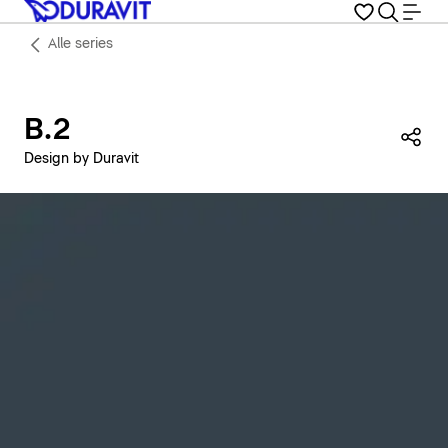
Alle series
B.2
Dez
Design by Duravit