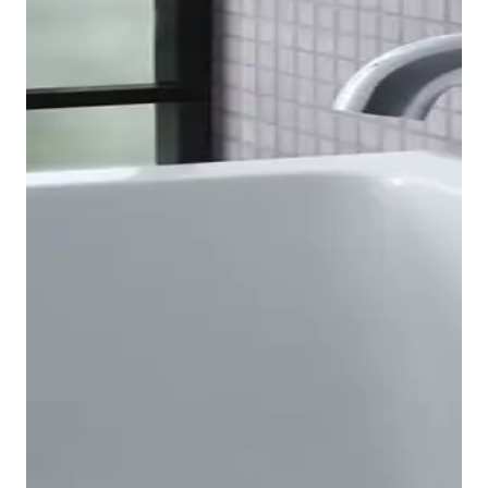
Bidetkranen weergeven
De B.2 eengreeps badkranen zijn verkrijgbaar in
Opbouw- en Inbouwvarianten, waarbij de laatste kan
worden gecombineerd met onze universele
baduitloop. Bijzonder opvallend zijn ook de
gemakkelijk te begrijpen en slijtvaste symbolen, die
zorgen voor een eenvoudige bediening van de
inbouwkraan. Bij de opbouwbadkraan is de
baduitloop geïntegreerd, waarbij de omschakeling
naar de Handdouche gebeurt met een trekker. Zo
bieden ze oplossingen voor elke
badkuip
. Daarbij
altijd in het middelpunt: de tijdloze look, het
aangename gevoel en de eenvoudige bediening.
Voor de doucheruimte biedt het B.2-assortiment
geschikte producten voor vrijwel elke
badkamersituatie: Inbouwkranen voor één of twee
Badkranen weergeven