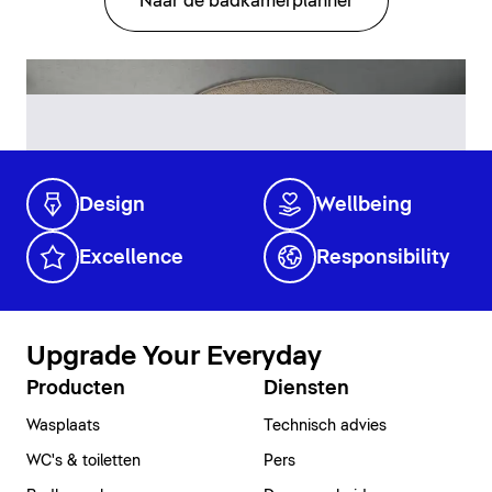
Naar de badkamerplanner
Design
Wellbeing
Excellence
Responsibility
Upgrade Your Everyday
Producten
Diensten
Wasplaats
Technisch advies
WC's & toiletten
Pers