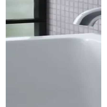
Bidetkranen weergeven
De B.2 eengreeps badkranen zijn verkrijgbaar in
Opbouw- en Inbouwvarianten, waarbij de laatste kan
worden gecombineerd met onze universele
baduitloop. Bijzonder opvallend zijn ook de
gemakkelijk te begrijpen en slijtvaste symbolen, die
zorgen voor een eenvoudige bediening van de
inbouwkraan. Bij de opbouwbadkraan is de
baduitloop geïntegreerd, waarbij de omschakeling
naar de Handdouche gebeurt met een trekker. Zo
bieden ze oplossingen voor elke
badkuip
. Daarbij
altijd in het middelpunt: de tijdloze look, het
aangename gevoel en de eenvoudige bediening.
Voor de doucheruimte biedt het B.2-assortiment
geschikte producten voor vrijwel elke
badkamersituatie: Inbouwkranen voor één of twee
Badkranen weergeven