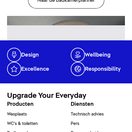
Naar de badkamerplanner
Design
Wellbeing
Excellence
Responsibility
Upgrade Your Everyday
Producten
Diensten
Wasplaats
Technisch advies
WC's & toiletten
Pers