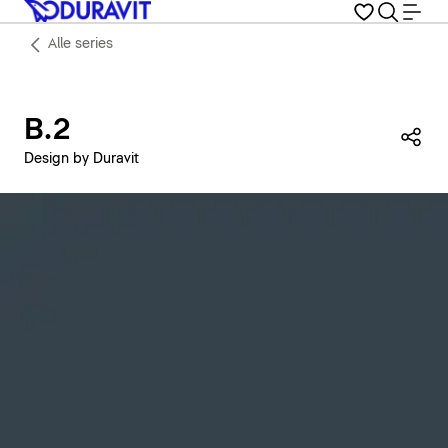
Alle series
B.2
Dez
Design by Duravit