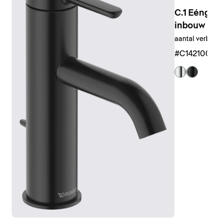
bijvoorbeeld voor hand- en Hoofddouche, zorgen voor
C.1 Eéng
een intuïtieve bediening.
inbouw
De universeel passende
hand- en Hoofddouches
zijn
aantal verbru
ook verkrijgbaar in verschillende maten en designs,
#C1421000
van rond tot rechthoekig of zelfs als staafdouche.
Hierbij hoort ook een uitgebreid assortiment
accessoires, zoals douchearmen, doucheslangen en
douchehouders.
Douchekranen weergeven