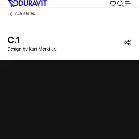
Alle series
C.1
Dez
Design by Kurt Merki Jr.