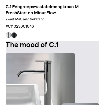
C.1 Eéngreepswastafelmengkraan M
FreshStart en MinusFlow
Zwart Mat, met trekstang
#C11023001046
The mood of C.1