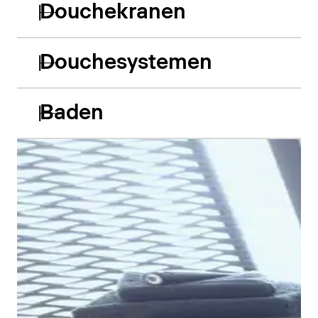
Douchekranen
Douchesystemen
Baden