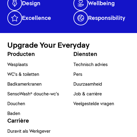
Design
Wellbeing
Excellence
Responsibility
Upgrade Your Everyday
Producten
Diensten
Wasplaats
Technisch advies
WC's & toiletten
Pers
Badkamerkranen
Duurzaamheid
SensoWash® douche-wc's
Job & carrière
Douchen
Veelgestelde vragen
Baden
Carrière
Duravit als Werkgever