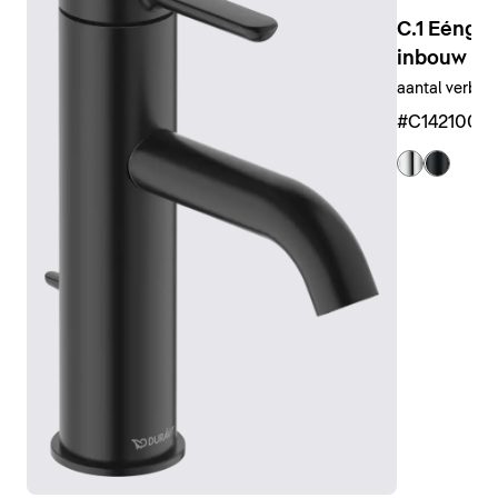
bijvoorbeeld voor hand- en Hoofddouche, zorgen voor
C.1 Eéng
een intuïtieve bediening.
inbouw
De universeel passende
hand- en Hoofddouches
zijn
aantal verbru
ook verkrijgbaar in verschillende maten en designs,
#C1421000
van rond tot rechthoekig of zelfs als staafdouche.
Hierbij hoort ook een uitgebreid assortiment
accessoires, zoals douchearmen, doucheslangen en
douchehouders.
Douchekranen weergeven