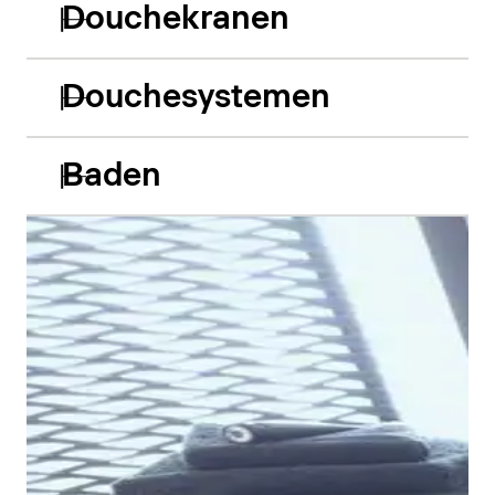
Douchekranen
Douchesystemen
Baden