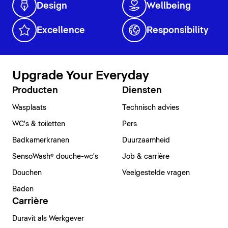
Design
Wellbeing
Excellence
Responsibility
Upgrade Your Everyday
Producten
Diensten
Wasplaats
Technisch advies
WC's & toiletten
Pers
Badkamerkranen
Duurzaamheid
SensoWash® douche-wc's
Job & carrière
Douchen
Veelgestelde vragen
Baden
Carrière
Duravit als Werkgever