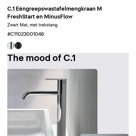
C.1 Eéngreepswastafelmengkraan M
FreshStart en MinusFlow
Zwart Mat, met trekstang
#C11023001046
The mood of C.1