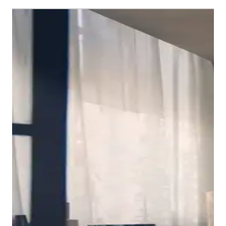
De console-wastafelonderbouw biedt veelzijdige
oplossingen voor verschillende wastafelconcepten.
Hij is verkrijgbaar in verschillende uitvoeringen: met
twee of vier lades die optimale opbergruimte bieden –
waarbij de onderste lades hoger zijn dan de bovenste
Hoogwaardig design gecombineerd met perfect
om de beschikbare ruimte efficiënt te benutten. Als