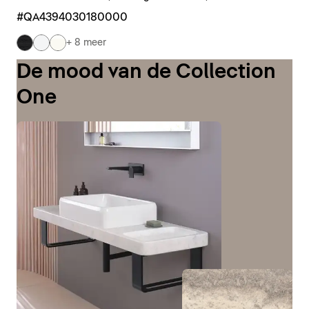
#QA4394030180000
+ 8 meer
De mood van de Collection
One