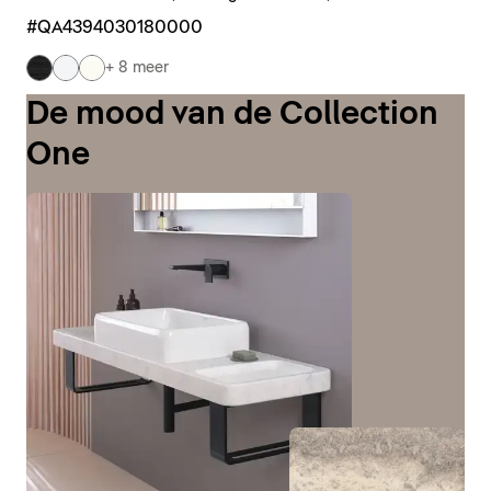
#QA4394030180000
+ 8 meer
De mood van de Collection
One