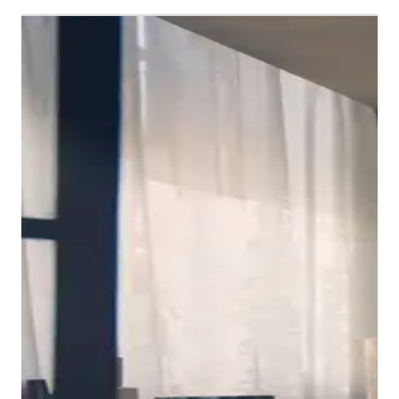
De console-wastafelonderbouw biedt veelzijdige
oplossingen voor verschillende wastafelconcepten.
Hij is verkrijgbaar in verschillende uitvoeringen: met
twee of vier lades die optimale opbergruimte bieden –
waarbij de onderste lades hoger zijn dan de bovenste
Hoogwaardig design gecombineerd met perfect
om de beschikbare ruimte efficiënt te benutten. Als