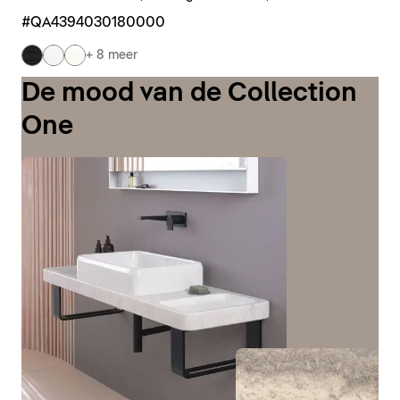
#QA4394030180000
+ 8 meer
De mood van de Collection
One