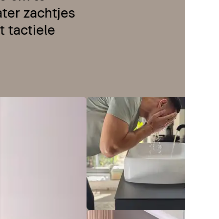
ter zachtjes
 tactiele