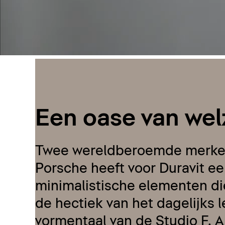
Een oase van welz
Twee wereldberoemde merken 
Porsche heeft voor Duravit e
minimalistische elementen die
de hectiek van het dagelijks
vormentaal van de Studio F. A