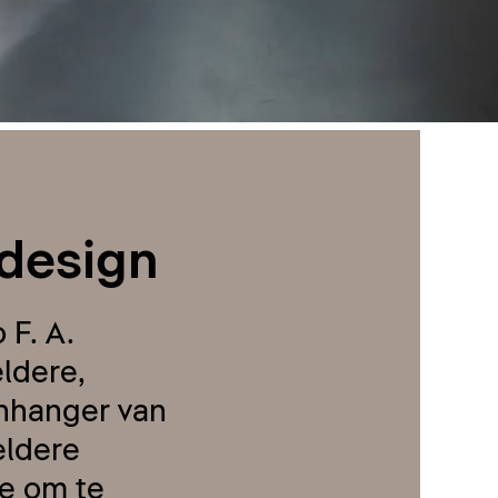
 design
F. A.
ldere,
enhanger van
eldere
te om te