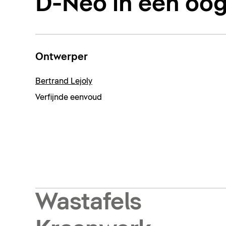
D-Neo in één oo
Ontwerper
Bertrand Lejoly
Verfijnde eenvoud
Wastafels