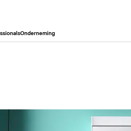
ssionals
Onderneming