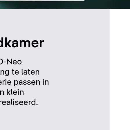
adkamer
 D-Neo
ng te laten
rie passen in
n klein
ealiseerd.