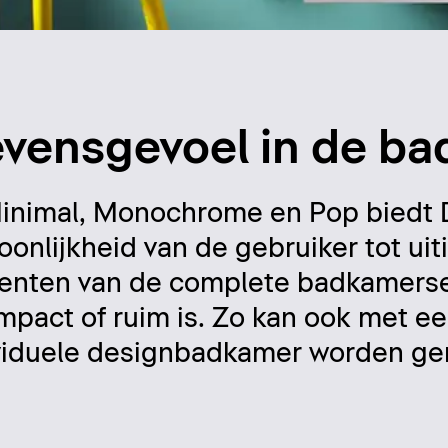
levensgevoel in de b
, Minimal, Monochrome en Pop biedt
nlijkheid van de gebruiker tot uiti
menten van de complete badkamerse
pact of ruim is. Zo kan ook met ee
viduele designbadkamer worden ger