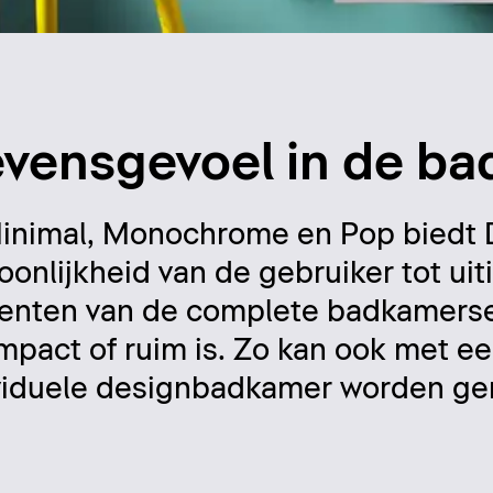
levensgevoel in de b
, Minimal, Monochrome en Pop biedt
nlijkheid van de gebruiker tot uiti
menten van de complete badkamerse
pact of ruim is. Zo kan ook met ee
viduele designbadkamer worden ger