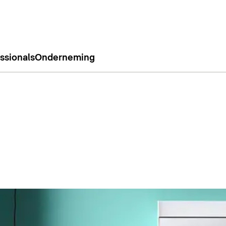
ssionals
Onderneming