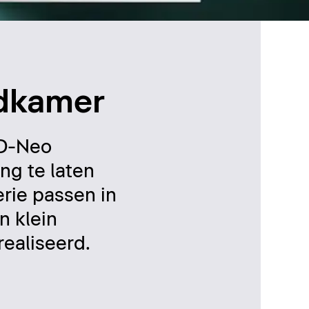
adkamer
 D-Neo
ng te laten
rie passen in
n klein
ealiseerd.