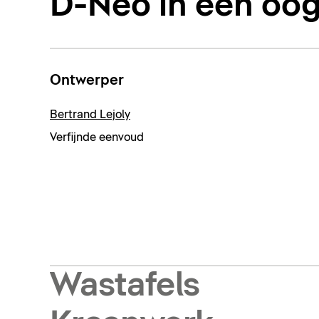
D-Neo in één oo
Ontwerper
Bertrand Lejoly
Verfijnde eenvoud
Wastafels