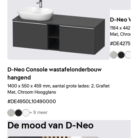
D-Neo Wa
1184 x 442 x 4
Mat, Chroom 
#DE427501
+ 
D-Neo Console wastafelonderbouw
hangend
1400 x 550 x 459 mm, aantal grote lades: 2, Grafiet
Mat, Chroom Hoogglans
#DE4950L10490000
+ 9 meer
De mood van D-Neo