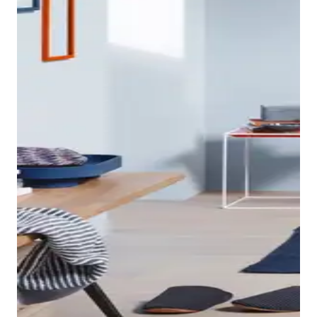
De D-Neo-kraan legt een bijzonder accent. De platte,
verticaal geplaatste hendel loopt door in de hele
kraanwerklijn, van de Wastafelkranen en bidetkranen
tot de douchekoppen en badmengkranen.
Badkamerkranen anzeigen
De D-Neo WC's en bidets zijn verkrijgbaar in een
hangende en een staande versie. Compromisloze
hygiëne: alle D-Neo WC's zijn uitgerust met de
Duravit
De D-Neo inbouwbadkuip van sanitair acryl met een
Rimless®-technologie
, wat het schoonmaken
rugleuning biedt talrijke ontspanningsmogelijkheden.
De D-Neo-meubels zijn echte opbergwonderen. De
vergemakkelijkt.
Verkrijgbaar in vijf maten van 1500 x 750 tot 1800 x
hangende wastafelonderkast biedt met twee
800 mm. De grote versie is ook verkrijgbaar met twee
uittrekelementen en een passende indeling
WC's en bidets weergeven
rugleuningen.
praktische opbergruimte voor het hele gezin.