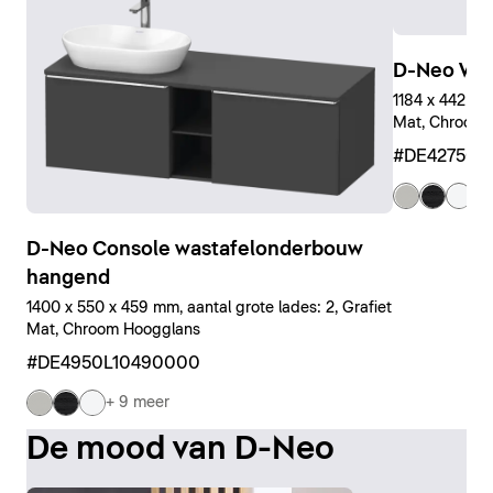
D-Neo Wa
1184 x 442 x 4
Mat, Chroom 
#DE427501
+ 
D-Neo Console wastafelonderbouw
hangend
1400 x 550 x 459 mm, aantal grote lades: 2, Grafiet
Mat, Chroom Hoogglans
#DE4950L10490000
+ 9 meer
De mood van D-Neo