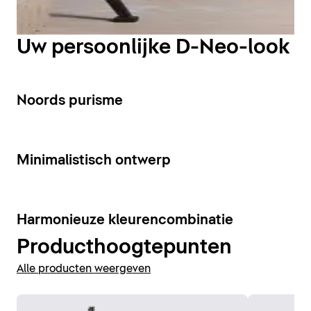
De vrijstaande badkuip van
DuroCast® Plus
zorgt voor
Zelfs in badkamers met een beperkte oppervlakte
een pure badervaring. Het fluweelzachte gevoel en de
zorgen de D-Neo hoge of halfhoge kasten en de
Uw persoonlijke D-Neo-look
uitstraling van het door Duravit ontwikkelde materiaal
Spiegelkast met ledverlichting voor voldoende ruimte
op basis van mineraalgietwerk maken de 1600 mm
– urban, modern en perfect opgeruimd.
lange en 750 mm brede badkuip tot een blikvanger in
7
Noords purisme
elke badkamer.
Badkamermeubels weergeven
Baden weergeven
7
Minimalistisch ontwerp
5
Harmonieuze kleurencombinatie
Producthoogtepunten
Alle producten weergeven