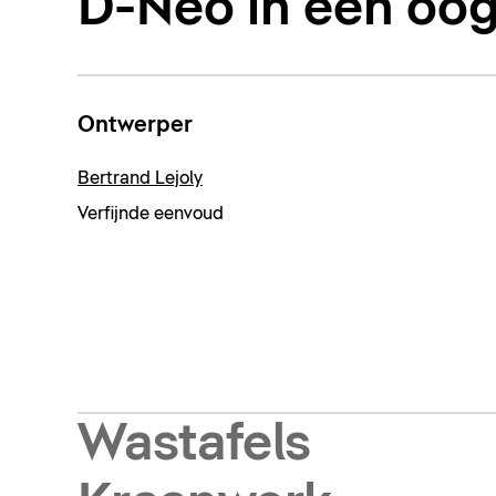
D-Neo in één oo
Ontwerper
Bertrand Lejoly
Verfijnde eenvoud
Wastafels