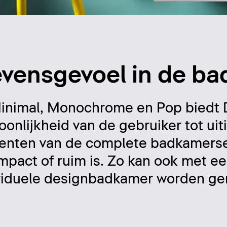
levensgevoel in de b
, Minimal, Monochrome en Pop biedt
nlijkheid van de gebruiker tot uiti
menten van de complete badkamerse
pact of ruim is. Zo kan ook met ee
viduele designbadkamer worden ger