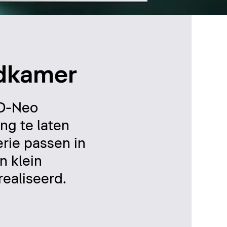
adkamer
 D-Neo
ng te laten
rie passen in
n klein
ealiseerd.