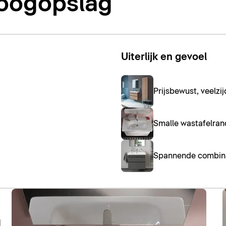
 oogopslag
Uiterlijk en gevoel
Prijsbewust, veelzij
Smalle wastafelran
Spannende combina