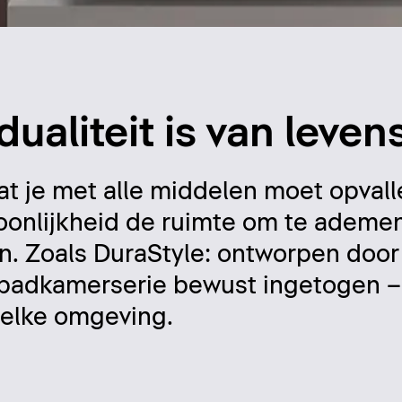
dualiteit is van leve
dat je met alle middelen moet opvall
soonlijkheid de ruimte om te ademe
ien. Zoals DuraStyle: ontworpen do
 badkamerserie bewust ingetogen –
 elke omgeving.