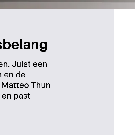
nsbelang
en. Juist een
n en de
or Matteo Thun
 en past