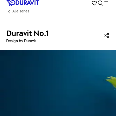
Alle series
Duravit No.1
Dez
Design by Duravit