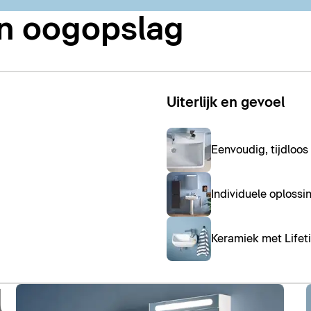
én oogopslag
Uiterlijk en gevoel
Eenvoudig, tijdloo
Individuele oploss
Keramiek met Lifet
l