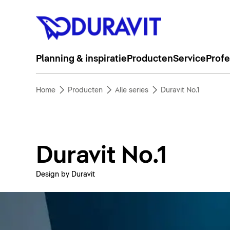
Planning & inspiratie
Producten
Service
Profe
Home
Producten
Alle series
Duravit No.1
Duravit No.1
Design by Duravit