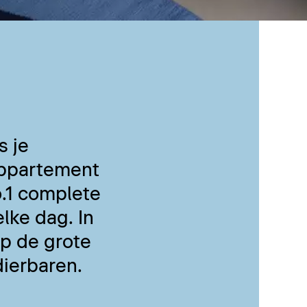
s je
 appartement
.1 complete
lke dag. In
p de grote
dierbaren.