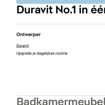
Duravit No.1 in é
Ontwerper
Duravit
Upgrade je dagelijkse routine
Badkamermeube