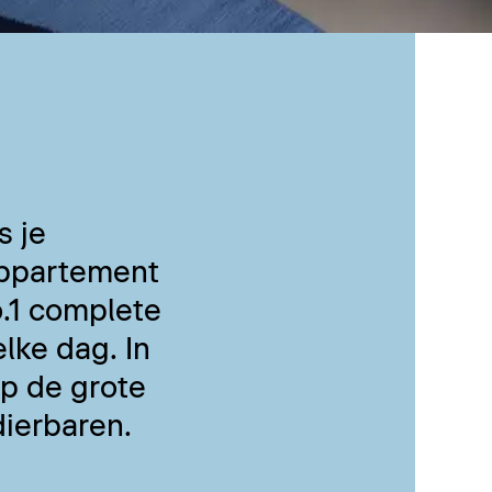
s je
 appartement
.1 complete
lke dag. In
p de grote
dierbaren.