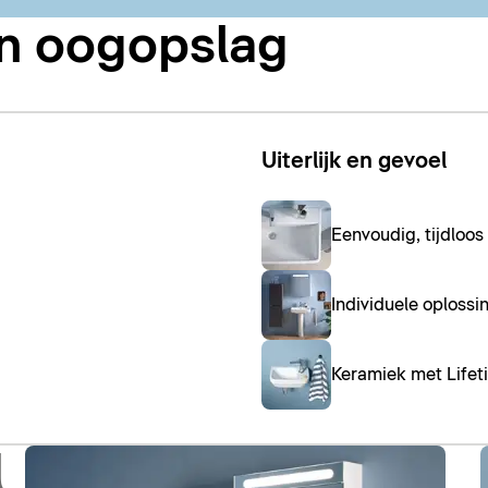
én oogopslag
Uiterlijk en gevoel
Eenvoudig, tijdloo
Individuele oploss
Keramiek met Lifet
l