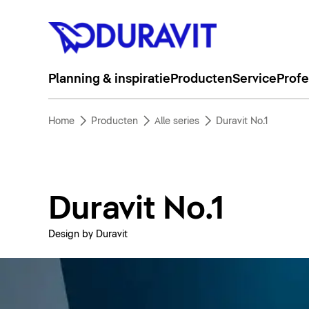
Planning & inspiratie
Producten
Service
Profe
Home
Producten
Alle series
Duravit No.1
Duravit No.1
Design by Duravit