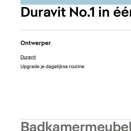
Duravit No.1 in é
Ontwerper
Duravit
Upgrade je dagelijkse routine
Badkamermeube