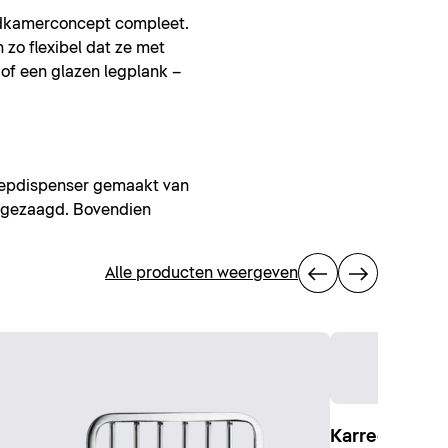
badkamerconcept compleet.
 zo flexibel dat ze met
 of een glazen legplank –
zeepdispenser gemaakt van
 gezaagd. Bovendien
Alle producten weergeven
Karree Douc