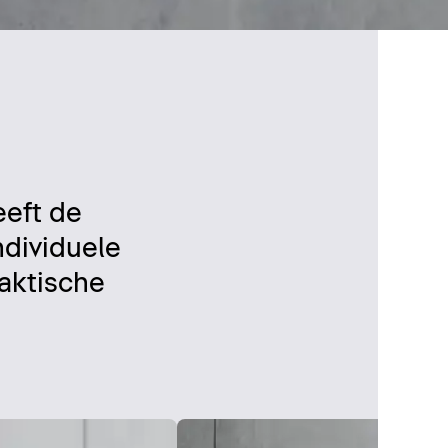
eeft de
ndividuele
raktische