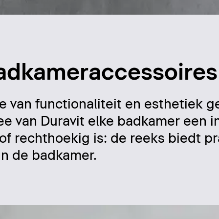
badkameraccessoires
van functionaliteit en esthetiek g
ee van Duravit elke badkamer een i
t of rechthoekig is: de reeks biedt p
in de badkamer.