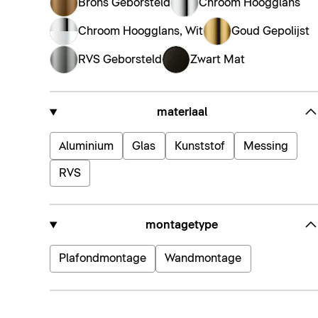
Brons Geborsteld
Chroom Hoogglans
Chroom Hoogglans, Wit
Goud Gepolijst
RVS Geborsteld
Zwart Mat
materiaal
Aluminium
Glas
Kunststof
Messing
RVS
montagetype
Plafondmontage
Wandmontage