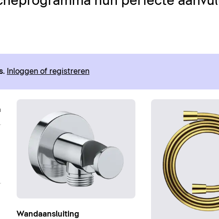
cheprogramma hun perfecte aanvull
s
.
Inloggen of registreren
Wandaansluiting