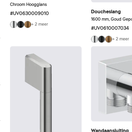
Chroom Hoogglans
Doucheslang
#UV0630009010
1600 mm, Goud Gepol
+ 2 meer
#UV0610007034
+ 2 meer
Wandaansluiting