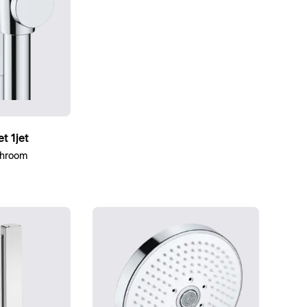
t 1jet
Chroom