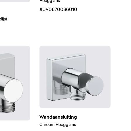
Hoogglans
#UV0670036010
ijst
Wandaansluiting
Chroom Hoogglans