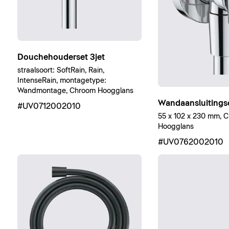
Douchehouderset 3jet
straalsoort: SoftRain, Rain,
IntenseRain, montagetype:
Wandmontage, Chroom Hoogglans
Wandaansluitingse
#UV0712002010
55 x 102 x 230 mm, 
Hoogglans
#UV0762002010