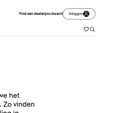
Vind een dealer
pro.duravit
Inloggen
we het
. Zo vinden