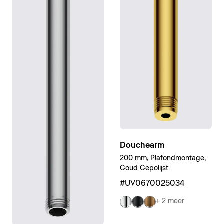
Douchearm
200 mm, Plafondmontage,
Goud Gepolijst
#UV0670025034
+ 2 meer