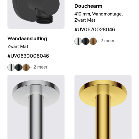
Douchearm
410 mm, Wandmontage,
Zwart Mat
#UV0670028046
Wandaansluiting
+ 2 meer
Zwart Mat
#UV0630008046
+ 2 meer