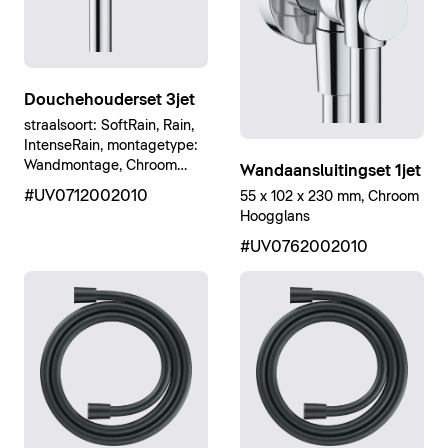
Douchehouderset 3jet
straalsoort: SoftRain, Rain,
IntenseRain, montagetype:
Wandmontage, Chroom
Wandaansluitingset 1jet
Hoogglans
#UV0712002010
55 x 102 x 230 mm, Chroom
Hoogglans
#UV0762002010