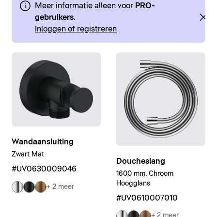
Meer informatie alleen voor
PRO-
gebruikers
.
Inloggen of registreren
Wandaansluiting
Zwart Mat
Doucheslang
#UV0630009046
1600 mm, Chroom
Hoogglans
+ 2 meer
#UV0610007010
+ 2 meer