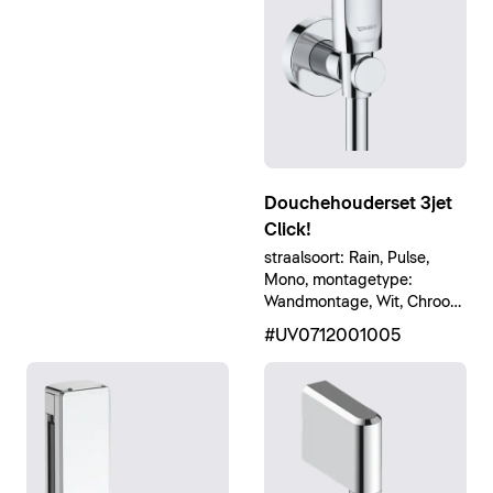
Douchehouderset 3jet
Click!
straalsoort: Rain, Pulse,
Mono, montagetype:
Wandmontage, Wit, Chroom
Hoogglans
#UV0712001005