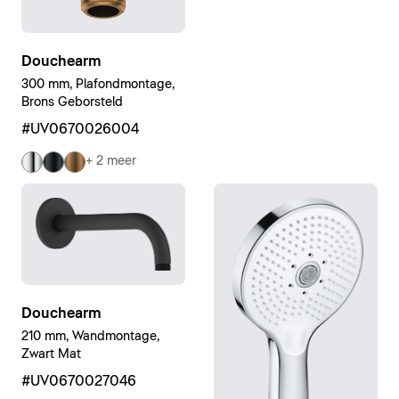
Douchearm
300 mm, Plafondmontage,
Brons Geborsteld
#UV0670026004
+ 2 meer
Douchearm
210 mm, Wandmontage,
Zwart Mat
#UV0670027046