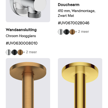
Douchearm
410 mm, Wandmontage,
Zwart Mat
#UV0670028046
Wandaansluiting
+ 2 meer
Chroom Hoogglans
#UV0630008010
+ 2 meer