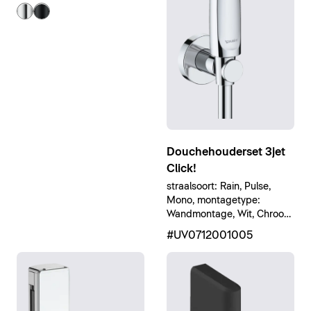
Douchehouderset 3jet
Click!
straalsoort: Rain, Pulse,
Mono, montagetype:
Wandmontage, Wit, Chroom
Hoogglans
#UV0712001005