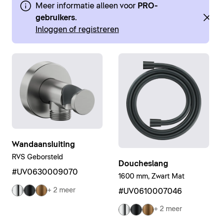
Meer informatie alleen voor
PRO-
gebruikers
.
Inloggen of registreren
Wandaansluiting
RVS Geborsteld
Doucheslang
#UV0630009070
1600 mm, Zwart Mat
+ 2 meer
#UV0610007046
+ 2 meer