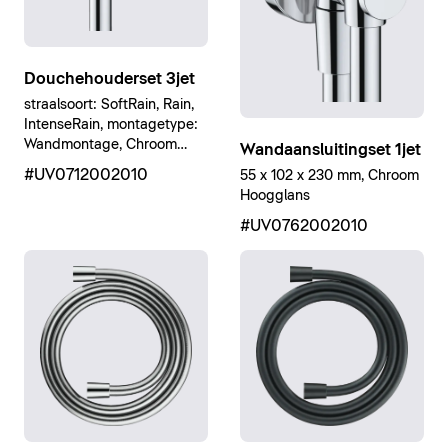
Douchehouderset 3jet
straalsoort: SoftRain, Rain,
IntenseRain, montagetype:
Wandmontage, Chroom
Wandaansluitingset 1jet
Hoogglans
#UV0712002010
55 x 102 x 230 mm, Chroom
Hoogglans
#UV0762002010