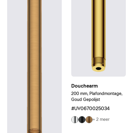
Douchearm
200 mm, Plafondmontage,
Goud Gepolijst
#UV0670025034
+ 2 meer