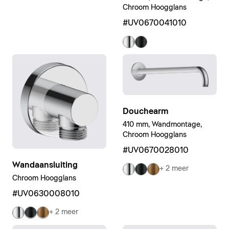
Chroom Hoogglans
#UV0670041010
Douchearm
410 mm, Wandmontage,
Chroom Hoogglans
#UV0670028010
Wandaansluiting
+ 2 meer
Chroom Hoogglans
#UV0630008010
+ 2 meer