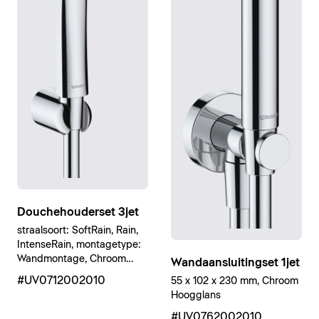
Douchehouderset 3jet
straalsoort: SoftRain, Rain,
IntenseRain, montagetype:
Wandmontage, Chroom
Wandaansluitingset 1jet
Hoogglans
#UV0712002010
55 x 102 x 230 mm, Chroom
Hoogglans
#UV0762002010