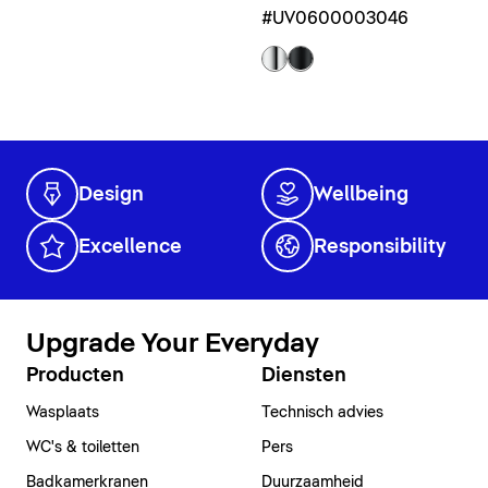
#UV0600003046
Design
Wellbeing
Excellence
Responsibility
Upgrade Your Everyday
Producten
Diensten
Wasplaats
Technisch advies
WC's & toiletten
Pers
Badkamerkranen
Duurzaamheid