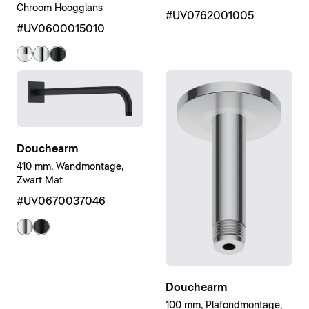
Chroom Hoogglans
#UV0762001005
#UV0600015010
Douchearm
410 mm, Wandmontage,
Zwart Mat
#UV0670037046
Douchearm
100 mm, Plafondmontage,