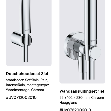
Douchehouderset 3jet
straalsoort: SoftRain, Rain,
IntenseRain, montagetype:
Wandmontage, Chroom
Wandaansluitingset 1jet
Hoogglans
#UV0712002010
55 x 102 x 230 mm, Chroom
Hoogglans
#UV0762002010