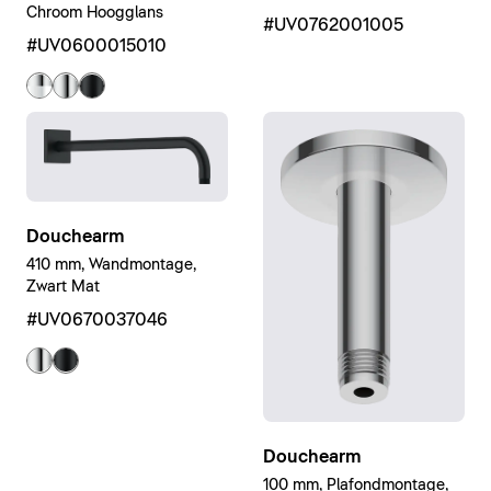
Chroom Hoogglans
#UV0762001005
#UV0600015010
Douchearm
410 mm, Wandmontage,
Zwart Mat
#UV0670037046
Douchearm
100 mm, Plafondmontage,