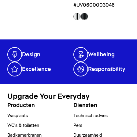
#UV0600003046
Design
Wellbeing
Excellence
Responsibility
Upgrade Your Everyday
Producten
Diensten
Wasplaats
Technisch advies
WC's & toiletten
Pers
Badkamerkranen
Duurzaamheid