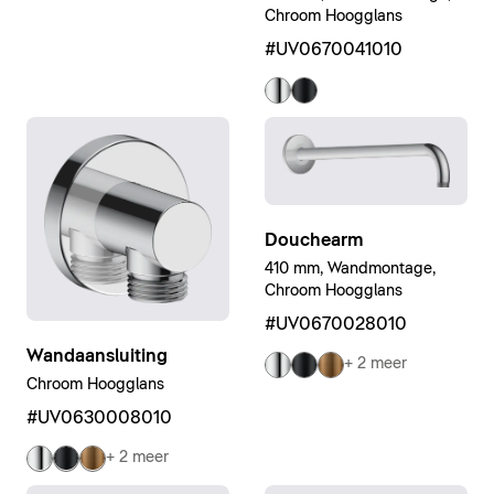
Chroom Hoogglans
#UV0670041010
Douchearm
410 mm, Wandmontage,
Chroom Hoogglans
#UV0670028010
Wandaansluiting
+ 2 meer
Chroom Hoogglans
#UV0630008010
+ 2 meer