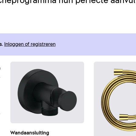
cheprogramma hun perfecte aanvull
s
.
Inloggen of registreren
Wandaansluiting