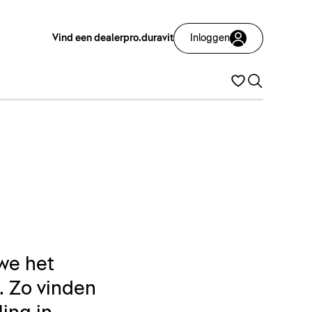
Vind een dealer
pro.duravit
Inloggen
we het
. Zo vinden