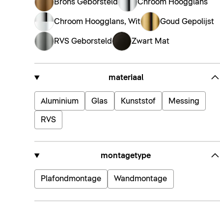
Brons Geborsteld
Chroom Hoogglans
Chroom Hoogglans, Wit
Goud Gepolijst
RVS Geborsteld
Zwart Mat
materiaal
Aluminium
Glas
Kunststof
Messing
RVS
montagetype
Plafondmontage
Wandmontage