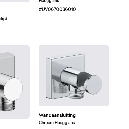
Hoogglans
#UV0670036010
ijst
Wandaansluiting
Chroom Hoogglans