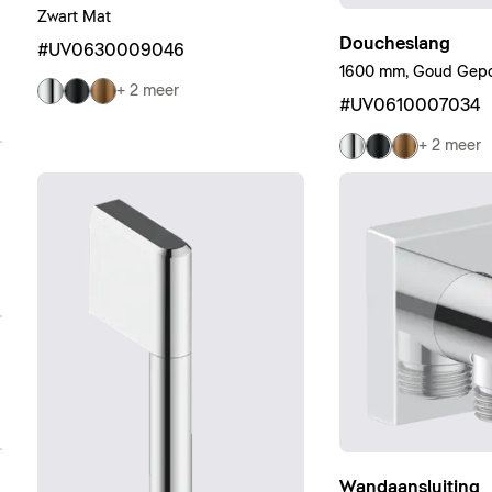
Zwart Mat
Doucheslang
#UV0630009046
1600 mm, Goud Gepol
+ 2 meer
#UV0610007034
+ 2 meer
Wandaansluiting