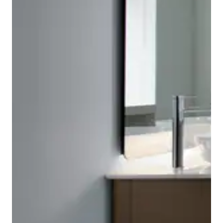
De badkamermeubels uit de Duravit Luv-serie zijn nog
een bewijs van Manz' uitgesproken gevoel voor
De Duravit Luv-consoleplaten van kwartssteen of
materialen en kleuren. De modern geïnterpreteerde
massief Amerikaans notenhout kunnen individueel