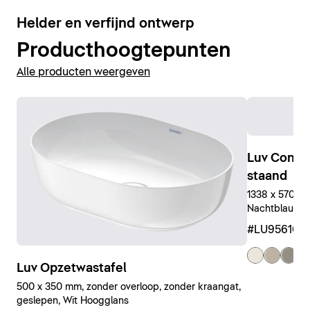
5
Helder en verfijnd ontwerp
Producthoogtepunten
Alle producten weergeven
Luv Conso
staand
1338 x 570 x 7
Nachtblauw Z
#LU956109
+ 
Luv Opzetwastafel
500 x 350 mm, zonder overloop, zonder kraangat,
geslepen, Wit Hoogglans