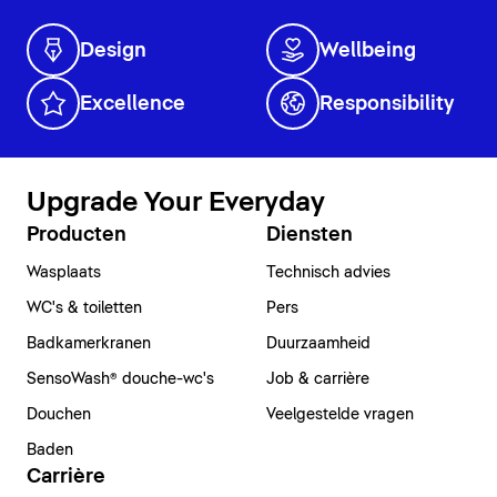
Design
Wellbeing
Excellence
Responsibility
Upgrade Your Everyday
Producten
Diensten
Wasplaats
Technisch advies
WC's & toiletten
Pers
Badkamerkranen
Duurzaamheid
SensoWash® douche-wc's
Job & carrière
Douchen
Veelgestelde vragen
Baden
Carrière