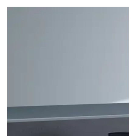
De Manhattan bidetkraan sluit naadloos aan bij het
kubistische ontwerp van de Wastafelkranen uit deze
serie. De hoekige hendel ligt prettig in de hand en